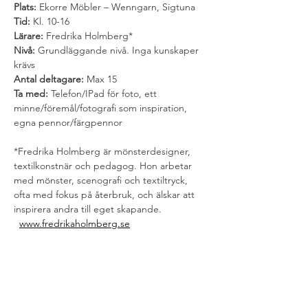
Plats:
 Ekorre Möbler – Wenngarn, Sigtuna
Tid:
 Kl. 10-16
Lärare:
 Fredrika Holmberg*
Nivå:
 Grundläggande nivå. Inga kunskaper 
krävs
Antal deltagare:
 Max 15
Ta med:
 Telefon/IPad för foto, ett 
minne/föremål/fotografi som inspiration, 
egna pennor/färgpennor
*Fredrika Holmberg är mönsterdesigner, 
textilkonstnär och pedagog. Hon arbetar 
med mönster, scenografi och textiltryck, 
ofta med fokus på återbruk, och älskar att 
inspirera andra till eget skapande. 
www.fredrikaholmberg.se