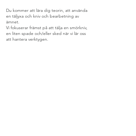
Du kommer att lära dig teorin, att använda
en täljyxa och kniv och bearbetning av
ämnet.
Vi fokuserar främst på att tälja en smörkniv,
en liten spade och/eller sked när vi lär oss
att hantera verktygen.
Ni är välkomna från 17
- Kaffe och te finns.
Ta med eget fikabröd om så önskas.
Plats för max 8 personer.
Material och verktyg ingår. Vill ni ta med
egna verktyg så gör gärna det.
Grundläggande nivå inom täljning.
Tid: 17 - 20.00
Minst antal deltagare: 2 personer
Pris: Gratis eller frivilligt avgift (swish)