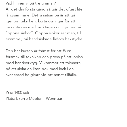
Vad hinner vi på tre timmar?
Är det din första gång så går det oftast lite 
långsammare. Det vi satsar på är att gå 
igenom tekniken, korta övningar för att 
bekanta oss med verktygen och ge oss på 
”öppna sinkor”. Öppna sinkor ser man, till 
exempel, på handsinkade lådors bakstycke.
Den här kursen är främst för att få en 
försmak till tekniken och prova på att jobba 
med handverktyg. Vi kommer att fokusera 
på att sinka en liten box med lock i en 
avancerad helgkurs vid ett annat tillfälle.  
Pris: 1400 sek
Plats: Ekorre Möbler – Wenngarn
Tid: 3 timmar
Lärare: Sebastian Mateu*
Nivå: Grundläggande nivå. Inga kunskap 
krävs