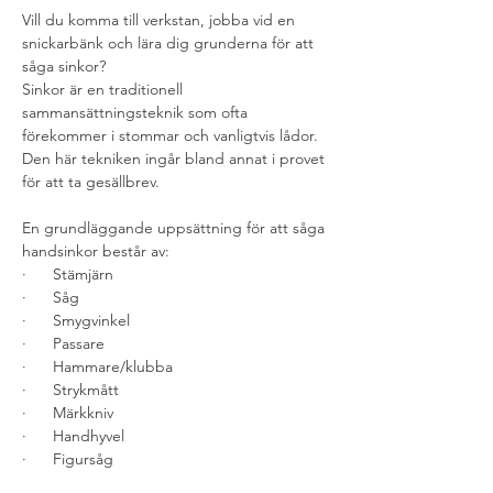
Vill du komma till verkstan, jobba vid en 
snickarbänk och lära dig grunderna för att 
såga sinkor?
Sinkor är en traditionell 
sammansättningsteknik som ofta 
förekommer i stommar och vanligtvis lådor. 
Den här tekniken ingår bland annat i provet 
för att ta gesällbrev.
En grundläggande uppsättning för att såga 
handsinkor består av:
·      Stämjärn
·      Såg
·      Smygvinkel
·      Passare
·      Hammare/klubba
·      Strykmått
·      Märkkniv
·      Handhyvel
·      Figursåg