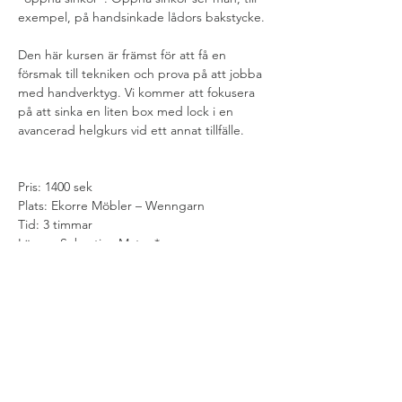
exempel, på handsinkade lådors bakstycke.
Den här kursen är främst för att få en 
försmak till tekniken och prova på att jobba 
med handverktyg. Vi kommer att fokusera 
på att sinka en liten box med lock i en 
avancerad helgkurs vid ett annat tillfälle.  
Pris: 1400 sek
Plats: Ekorre Möbler – Wenngarn
Tid: 3 timmar
Lärare: Sebastian Mateu*
Nivå: Grundläggande nivå. Inga kunskap 
krävs
Antal deltagare: 3
Handledning kan göras på svenska, 
engelska och spanska.
* Gesällbrev belönad med silvermedalj. 
Kandidatexamen i möbelsnickeri och 