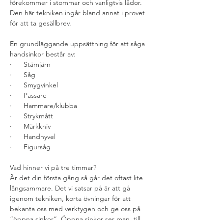
förekommer i stommar och vanligtvis lådor. 
Den här tekniken ingår bland annat i provet 
för att ta gesällbrev.
En grundläggande uppsättning för att såga 
handsinkor består av:
·      Stämjärn
·      Såg
·      Smygvinkel
·      Passare
·      Hammare/klubba
·      Strykmått
·      Märkkniv
·      Handhyvel
·      Figursåg
Vad hinner vi på tre timmar?
Är det din första gång så går det oftast lite 
långsammare. Det vi satsar på är att gå 
igenom tekniken, korta övningar för att 
bekanta oss med verktygen och ge oss på 
”öppna sinkor”. Öppna sinkor ser man, till 